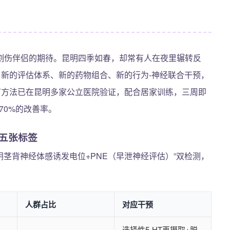
割伤伴侣的期待。昆明四季如春，却常有人在夜里辗转反
，新的评估体系、新的药物组合、新的行为-神经联合干预，
下方法已在昆明多家公立医院验证，配合居家训练，三周即
70%的改善率。
成五张标签
阴茎背神经体感诱发电位+PNE（早泄神经评估）”双检测，
人群占比
对应干预
选择性5-HT再摄取+脱