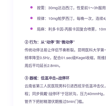
按需：30mg达泊西汀，性爱前1～3h服
规律：10mg帕罗西汀，每晚一次，连续4
局麻：利多卡因-丙胺卡因复合喷雾，10
② 行为：从“动停”到“微动停”
传统动停法易让伴侣节奏断裂。昆明医科大学第一
频率降至0.5Hz，配合01.sec级Kegel收缩
周后平均延长2.8min。
③ 器械：低温冲击+战停环
云南省第三人民医院男科引进西班牙低温冲击仪，
程；同步佩戴“战停环”于冠状沟，压力40mmH
管齐下把射精潜伏期推过5min门槛。