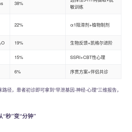
s
38%
敏训练
22%
α1阻滞剂+植物制剂
₂O
19%
生物反馈+凯格尔进阶
15%
SSRI+CBT性心理
6%
序贯方案+伴侣共诊
路径，患者初诊即可拿到“早泄基因-神经-心理”三维报告，
“秒”变“分钟”