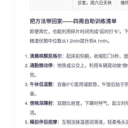
诊室，周六日无休
维
把方法带回家——四周自助训练清单
即便再忙，也能利用碎片时间完成“延时打卡”。
精潜伏期中位数从1.2min提升到4.1min。
清晨唤醒凯格尔
：起床前仰躺，收缩肛门3秒、放
通勤微动停
：地铁或公交上，利用车辆晃动做“微幅
觉。
午休低温敷
：自备5℃医用凝胶垫，午饭后贴于阴囊
奋。
傍晚深蹲射
：双脚比肩宽，下蹲时呼气、起立时吸气
流。
睡前伴侣按摩
：互相涂抹温感润滑液，轻柔龟头冠状